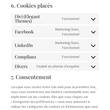
6. Cookies placés
Divi (Elegant
Fonctionnel
Themes)
Consent
to
Marketing/Suivi,
service
Facebook
Consent
Fonctionnel
divi-
to
(elegant-
Marketing/Suivi,
service
LinkedIn
themes)
Consent
Fonctionnel
facebook
to
Complianz
Fonctionnel
service
Consent
linkedin
to
Divers
Finalité en attente d’enquête
Consent
service
to
complianz
7. Consentement
service
divers
Lorsque vous visitez notre site web pour la première fois,
nous vous montrerons une fenêtre contextuelle avec une
explication sur les cookies. Dès que vous cliquez sur
« Enregistrer les préférences » vous nous autorisez à
utiliser les catégories de cookies et d’extensions que vous